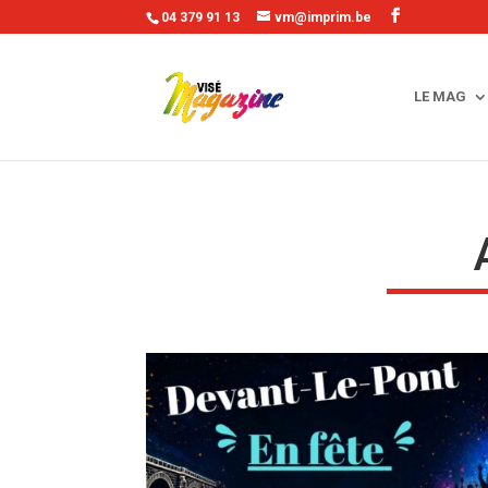
04 379 91 13
vm@imprim.be
LE MAG