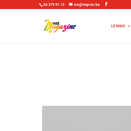
04 379 91 13
vm@imprim.be
LE MAG