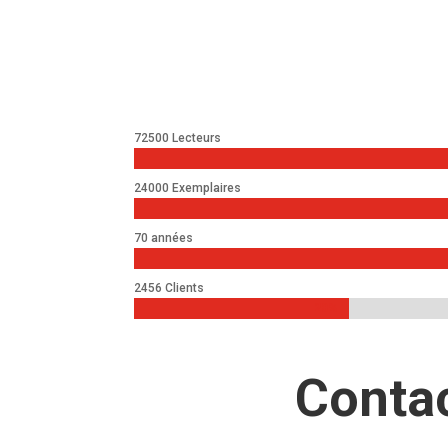
72500 Lecteurs
24000 Exemplaires
70 années
2456 Clients
20%
20%
Conta