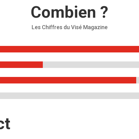
Combien ?
Les Chiffres du Visé Magazine
42%
42%
70%
70%
ct