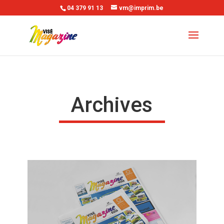
04 379 91 13
vm@imprim.be
Archives