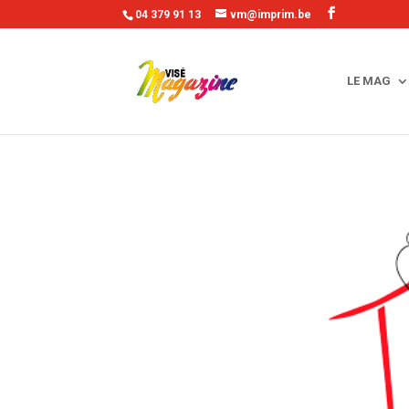
04 379 91 13
vm@imprim.be
LE MAG