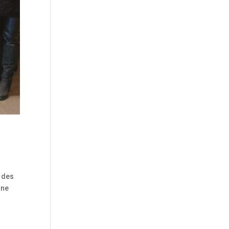
r des
ine