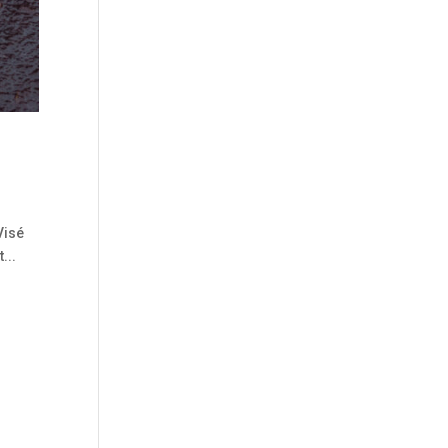
Visé
...