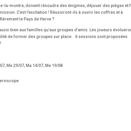
re-la-montre, doivent résoudre des énigmes, déjouer des pièges et f
ssion. C’est l’excitation ! Réussiront-ils à ouvrir les coffres et à
fièrement le Pays de Herve ?
 aussi bien aux familles qu’aux groupes d’amis. Les joueurs évoluero
ibilité de former des groupes sur place. 6 sessions sont proposées
 !
/07, Me 29/07, Ma 14/07, Me 19/08
Herviscope