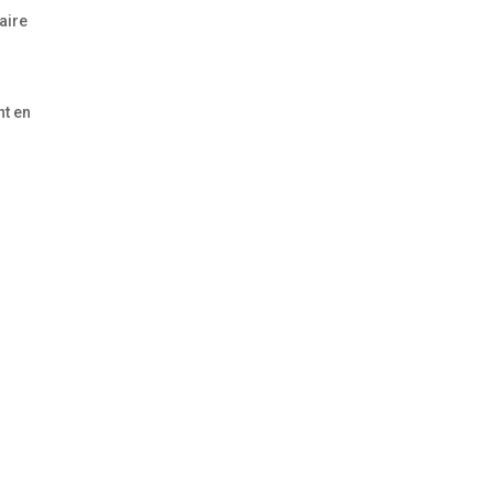
aire
nt en