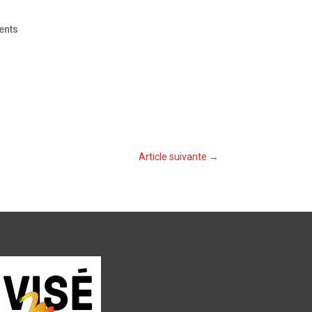
ents
Article suivante
→