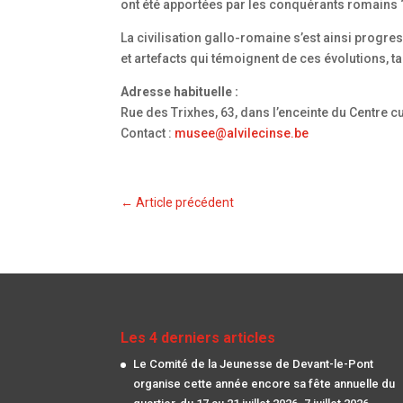
ont été apportées par les conquérants romains 
La civilisation gallo-romaine s’est ainsi pro
et artefacts qui témoignent de ces évolutions, t
Adresse habituelle :
Rue des Trixhes, 63, dans l’enceinte du Centre cu
Contact :
musee@alvilecinse.be
←
Article précédent
Les 4 derniers articles
Le Comité de la Jeunesse de Devant-le-Pont
organise cette année encore sa fête annuelle du