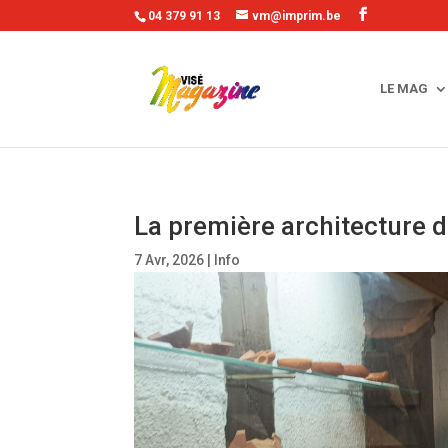
04 379 91 13
vm@imprim.be
LE MAG
La première architecture 
7 Avr, 2026
|
Info