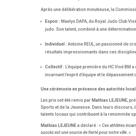
Après une délibération minutieuse, la Commissio
Espoir :
Maelys DAPA, du Royal Judo Club Visé
judo. Son talent, combiné à une détermination sa
Individuel :
Antoine REUL, un passionné de cros
résultats impressionnants dans ces disciplin
Collectif :
L’équipe première du HC Visé BM a 
incarnant l’esprit d’équipe et le dépassement 
Une cérémonie en présence des autorités loca
Les prix ont été remis par
Mathias LEJEUNE
, pr
Sports et de la Jeunesse. Dans leurs discours, i
talents locaux qui contribuent à la renommée sp
Mathias LEJEUNE
a déclaré :
« Ces athlètes incar
succès est une source de fierté pour notre ville. »