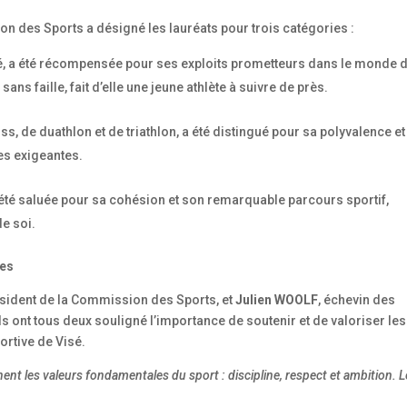
n des Sports a désigné les lauréats pour trois catégories :
, a été récompensée pour ses exploits prometteurs dans le monde 
ns faille, fait d’elle une jeune athlète à suivre de près.
s, de duathlon et de triathlon, a été distingué pour sa polyvalence et
es exigeantes.
été saluée pour sa cohésion et son remarquable parcours sportif,
de soi.
les
ésident de la Commission des Sports, et
Julien WOOLF
, échevin des
ls ont tous deux souligné l’importance de soutenir et de valoriser les
ortive de Visé.
nent les valeurs fondamentales du sport : discipline, respect et ambition. 