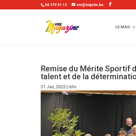
04 379 91 13
vm@imprim.be
LE MAG
Remise du Mérite Sportif 
talent et de la déterminati
31 Jan, 2025
|
Info