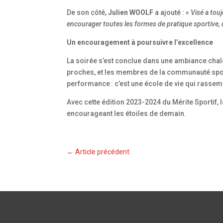
De son côté,
Julien WOOLF
a ajouté :
« Visé a tou
encourager toutes les formes de pratique sportive, qu
Un encouragement à poursuivre l’excellence
La soirée s’est conclue dans une ambiance chale
proches, et les membres de la communauté sport
performance : c’est une école de vie qui rassemb
Avec cette édition 2023-2024 du Mérite Sportif, 
encourageant les étoiles de demain.
←
Article précédent