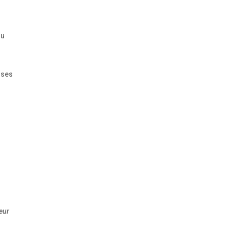
du
 ses
Leur