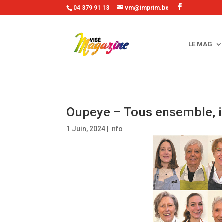
04 379 91 13
vm@imprim.be
LE MAG
Oupeye – Tous ensemble, il
1 Juin, 2024
|
Info