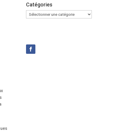
Catégories
Catégories
ux
es
a
ques